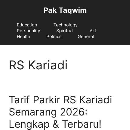
Langsung
Pak Taqwim
ke
isi
Education
Technology
Personality
Spiritual
Art
Health
Politics
General
RS Kariadi
Tarif Parkir RS Kariadi
Semarang 2026:
Lengkap & Terbaru!