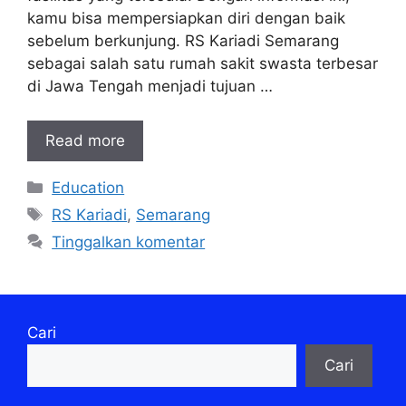
kamu bisa mempersiapkan diri dengan baik
sebelum berkunjung. RS Kariadi Semarang
sebagai salah satu rumah sakit swasta terbesar
di Jawa Tengah menjadi tujuan …
Read more
Kategori
Education
Tag
RS Kariadi
,
Semarang
Tinggalkan komentar
Cari
Cari