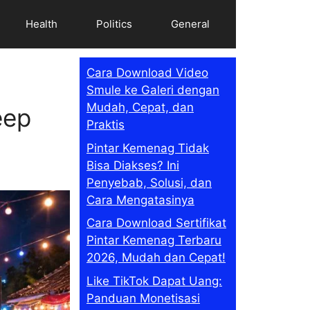
Health
Politics
General
Cara Download Video
Smule ke Galeri dengan
Mudah, Cepat, dan
eep
Praktis
Pintar Kemenag Tidak
Bisa Diakses? Ini
Penyebab, Solusi, dan
Cara Mengatasinya
Cara Download Sertifikat
Pintar Kemenag Terbaru
2026, Mudah dan Cepat!
Like TikTok Dapat Uang:
Panduan Monetisasi