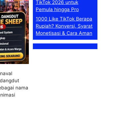
TikTok 2026 untuk
Pemula hingga Pro
1000 Like TikTok Berapa
Rupiah? Konversi, Syarat
Monetisasi & Cara Aman
naval
 dangdut
ebagai nama
animasi