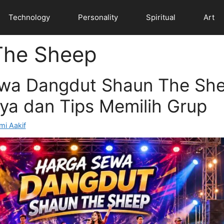
Technology
Personality
Spiritual
Art
The Sheep
wa Dangdut Shaun The Sh
ya dan Tips Memilih Grup
mi Aakif