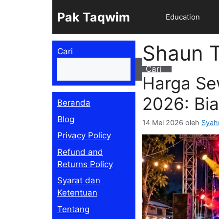
Langsung
Pak Taqwim
Education
ke
isi
Shaun 
Cari
Cari
Harga Se
2026: Bia
Beranda
Blog
14 Mei 2026
oleh
Syah
Privacy Policy
Refund and
Returns Policy
Syarat dan
Ketentuan
Tentang