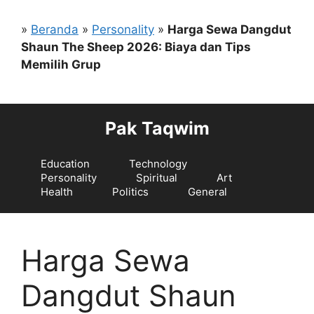
Langsung
ke
»
Beranda
»
Personality
»
Harga Sewa Dangdut
isi
Shaun The Sheep 2026: Biaya dan Tips
Memilih Grup
Pak Taqwim
Education
Technology
Personality
Spiritual
Art
Health
Politics
General
Harga Sewa
Dangdut Shaun