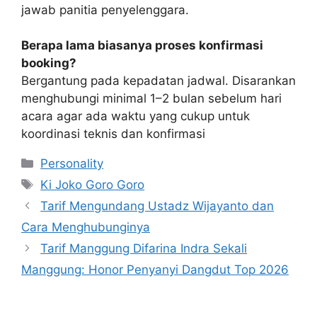
jawab panitia penyelenggara.
Berapa lama biasanya proses konfirmasi
booking?
Bergantung pada kepadatan jadwal. Disarankan
menghubungi minimal 1–2 bulan sebelum hari
acara agar ada waktu yang cukup untuk
koordinasi teknis dan konfirmasi
Kategori
Personality
Tag
Ki Joko Goro Goro
Tarif Mengundang Ustadz Wijayanto dan
Cara Menghubunginya
Tarif Manggung Difarina Indra Sekali
Manggung: Honor Penyanyi Dangdut Top 2026