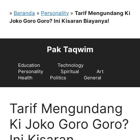
Langsung
ke
»
Beranda
»
Personality
»
Tarif Mengundang Ki
isi
Joko Goro Goro? Ini Kisaran Biayanya!
Pak Taqwim
Education
Technology
Personality
Spiritual
Art
Health
Politics
General
Tarif Mengundang
Ki Joko Goro Goro?
Ini Kisaran