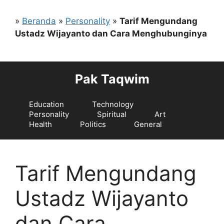
Langsung
ke
»
Beranda
»
Personality
»
Tarif Mengundang
isi
Ustadz Wijayanto dan Cara Menghubunginya
Pak Taqwim
Education
Technology
Personality
Spiritual
Art
Health
Politics
General
Tarif Mengundang
Ustadz Wijayanto
dan Cara