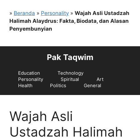
Langsung
ke
»
Beranda
»
Personality
»
Wajah Asli Ustadzah
isi
Halimah Alaydrus: Fakta, Biodata, dan Alasan
Penyembunyian
Pak Taqwim
Education
Technology
Personality
Spiritual
Art
Health
Politics
General
Wajah Asli
Ustadzah Halimah