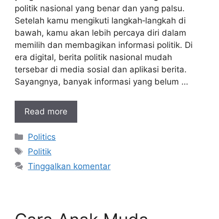
politik nasional yang benar dan yang palsu.
Setelah kamu mengikuti langkah‑langkah di
bawah, kamu akan lebih percaya diri dalam
memilih dan membagikan informasi politik. Di
era digital, berita politik nasional mudah
tersebar di media sosial dan aplikasi berita.
Sayangnya, banyak informasi yang belum …
Read more
Kategori
Politics
Tag
Politik
Tinggalkan komentar