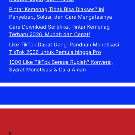
Pintar Kemenag Tidak Bisa Diakses? Ini
Penyebab, Solusi, dan Cara Mengatasinya
Cara Download Sertifikat Pintar Kemenag
Terbaru 2026, Mudah dan Cepat!
Like TikTok Dapat Uang: Panduan Monetisasi
TikTok 2026 untuk Pemula hingga Pro
1000 Like TikTok Berapa Rupiah? Konversi,
Syarat Monetisasi & Cara Aman