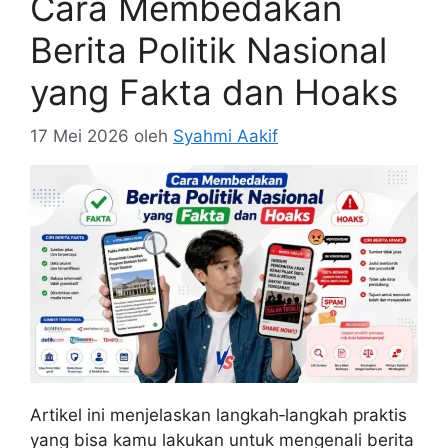
Cara Membedakan
Berita Politik Nasional
yang Fakta dan Hoaks
17 Mei 2026
oleh
Syahmi Aakif
Artikel ini menjelaskan langkah‑langkah praktis
yang bisa kamu lakukan untuk mengenali berita