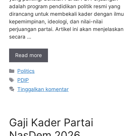
adalah program pendidikan politik resmi yang
dirancang untuk membekali kader dengan ilmu
kepemimpinan, ideologi, dan nilai-nilai
perjuangan partai. Artikel ini akan menjelaskan
secara …
Read more
Kategori
Politics
Tag
PDIP
Tinggalkan komentar
Gaji Kader Partai
NasDem 2026,