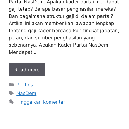
Partai NasDem. Apakah kader partai mendapat
gaji tetap? Berapa besar penghasilan mereka?
Dan bagaimana struktur gaji di dalam partai?
Artikel ini akan memberikan jawaban lengkap
tentang gaji kader berdasarkan tingkat jabatan,
peran, dan sumber penghasilan yang
sebenarnya. Apakah Kader Partai NasDem
Mendapat …
Read more
Kategori
Politics
Tag
NasDem
Tinggalkan komentar