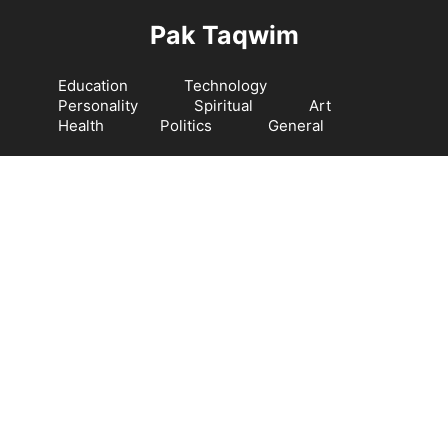
Langsung
Pak Taqwim
ke
isi
Education
Technology
Personality
Spiritual
Art
Health
Politics
General