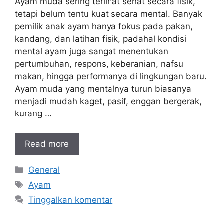
Ayam muda sering terlihat sehat secara fisik,
tetapi belum tentu kuat secara mental. Banyak
pemilik anak ayam hanya fokus pada pakan,
kandang, dan latihan fisik, padahal kondisi
mental ayam juga sangat menentukan
pertumbuhan, respons, keberanian, nafsu
makan, hingga performanya di lingkungan baru.
Ayam muda yang mentalnya turun biasanya
menjadi mudah kaget, pasif, enggan bergerak,
kurang …
Read more
Kategori
General
Tag
Ayam
Tinggalkan komentar