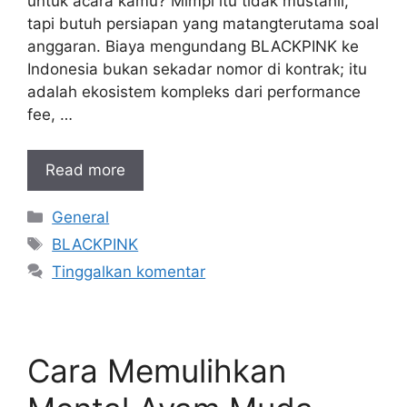
untuk acara kamu? Mimpi itu tidak mustahil,
tapi butuh persiapan yang matangterutama soal
anggaran. Biaya mengundang BLACKPINK ke
Indonesia bukan sekadar nomor di kontrak; itu
adalah ekosistem kompleks dari performance
fee, …
Read more
Kategori
General
Tag
BLACKPINK
Tinggalkan komentar
Cara Memulihkan