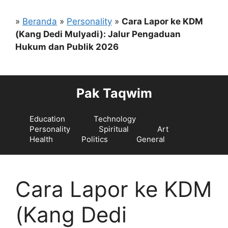
Langsung
ke
»
Beranda
»
Personality
»
Cara Lapor ke KDM
isi
(Kang Dedi Mulyadi): Jalur Pengaduan
Hukum dan Publik 2026
Pak Taqwim
Education
Technology
Personality
Spiritual
Art
Health
Politics
General
Cara Lapor ke KDM
(Kang Dedi