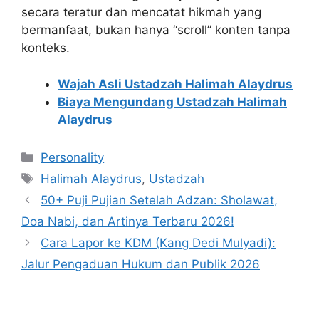
secara teratur dan mencatat hikmah yang
bermanfaat, bukan hanya “scroll” konten tanpa
konteks.
Wajah Asli Ustadzah Halimah Alaydrus
Biaya Mengundang Ustadzah Halimah
Alaydrus
Kategori
Personality
Tag
Halimah Alaydrus
,
Ustadzah
50+ Puji Pujian Setelah Adzan: Sholawat,
Doa Nabi, dan Artinya Terbaru 2026!
Cara Lapor ke KDM (Kang Dedi Mulyadi):
Jalur Pengaduan Hukum dan Publik 2026