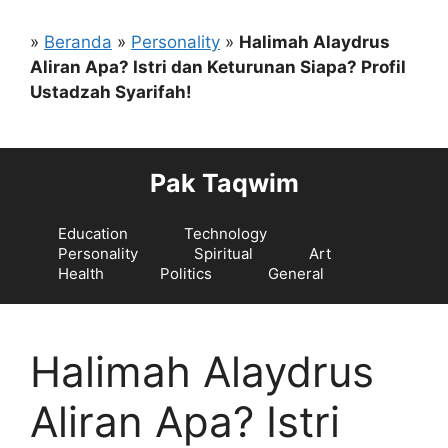
Langsung
ke
»
Beranda
»
Personality
»
Halimah Alaydrus
isi
Aliran Apa? Istri dan Keturunan Siapa? Profil
Ustadzah Syarifah!
Pak Taqwim
Education
Technology
Personality
Spiritual
Art
Health
Politics
General
Halimah Alaydrus
Aliran Apa? Istri