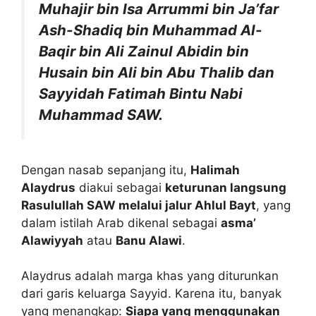
Muhajir bin Isa Arrummi bin Ja’far
Ash-Shadiq bin Muhammad Al-
Baqir bin Ali Zainul Abidin bin
Husain bin Ali bin Abu Thalib dan
Sayyidah Fatimah Bintu Nabi
Muhammad SAW.
Dengan nasab sepanjang itu,
Halimah
Alaydrus
diakui sebagai
keturunan langsung
Rasulullah SAW melalui jalur Ahlul Bayt
, yang
dalam istilah Arab dikenal sebagai
asma’
Alawiyyah
atau
Banu Alawi
.
Alaydrus adalah marga khas yang diturunkan
dari garis keluarga Sayyid. Karena itu, banyak
yang menangkap:
Siapa yang menggunakan