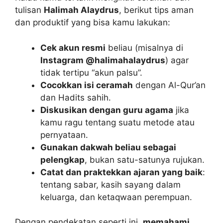
tulisan
Halimah Alaydrus
, berikut tips aman
dan produktif yang bisa kamu lakukan:
Cek akun resmi
beliau (misalnya di
Instagram @halimahalaydrus
) agar
tidak tertipu “akun palsu”.
Cocokkan isi ceramah
dengan Al-Qur’an
dan Hadits sahih.
Diskusikan dengan guru agama
jika
kamu ragu tentang suatu metode atau
pernyataan.
Gunakan dakwah beliau sebagai
pelengkap
, bukan satu-satunya rujukan.
Catat dan praktekkan ajaran yang baik
:
tentang sabar, kasih sayang dalam
keluarga, dan ketaqwaan perempuan.
Dengan pendekatan seperti ini,
memahami