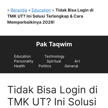
Langsung
ke
»
Beranda
»
Education
»
Tidak Bisa Login di
isi
TMK UT? Ini Solusi Terlengkap & Cara
Memperbaikinya 2026!
Pak Taqwim
Education
Technology
Personality
Spiritual
Art
Health
Politics
General
Tidak Bisa Login di
TMK UT? Ini Solusi