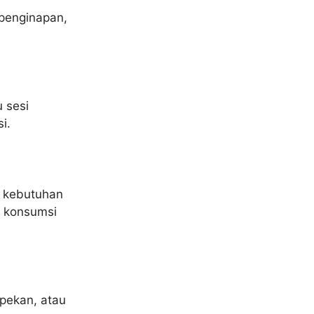
 penginapan,
 sesi
i.
r kebutuhan
n konsumsi
 pekan, atau