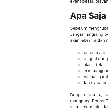
event besar, biayan
Apa Saja
Sebelum menghubu
Jangan langsung be
akan lebih mudah 
nama acara,
tanggal dan 
lokasi detail,
jenis panggu
estimasi jum
dan siapa pe
Dengan data itu, k
manggung Denny Ca
saja secara jujur.