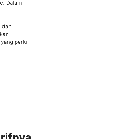
te. Dalam
, dan
akan
 yang perlu
rifnya