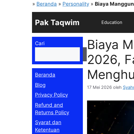
Langsung
»
Beranda
»
Personality
»
Biaya Manggun
ke
isi
Pak Taqwim
Education
Biaya 
Cari
Cari
2026, F
Menghu
Beranda
Blog
17 Mei 2026
oleh
Syahm
Privacy Policy
Refund and
Returns Policy
Syarat dan
Ketentuan