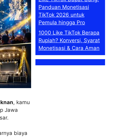
Panduan Monetisasi
TikTok 2026 untuk
Pemula hingga Pro
1000 Like TikTok Berapa
Rupiah? Konversi, Syarat
Monetisasi & Cara Aman
aknan
, kamu
op Jawa
sar.
arnya biaya