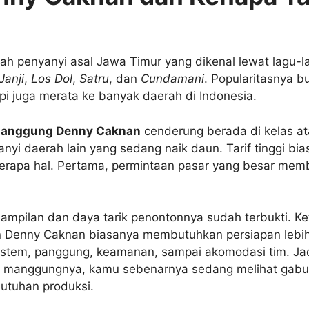
h penyanyi asal Jawa Timur yang dikenal lewat lagu-la
anji
,
Los Dol
,
Satru
, dan
Cundamani
. Popularitasnya 
pi juga merata ke banyak daerah di Indonesia.
manggung Denny Caknan
cenderung berada di kelas at
nyi daerah lain yang sedang naik daun. Tarif tinggi bi
erapa hal. Pertama, permintaan pasar yang besar mem
nampilan dan daya tarik penontonnya sudah terbukti. Ke
 Denny Caknan biasanya membutuhkan persiapan lebih 
ystem, panggung, keamanan, sampai akomodasi tim. Jad
a manggungnya, kamu sebenarnya sedang melihat gabu
butuhan produksi.