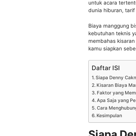
untuk acara tertent
dunia hiburan, tari
Biaya manggung bisa
kebutuhan teknis ya
membahas kisaran ta
kamu siapkan seb
Daftar ISI
Siapa Denny Cakn
Kisaran Biaya M
Faktor yang Memp
Apa Saja yang Pe
Cara Menghubun
Kesimpulan
Siapa De