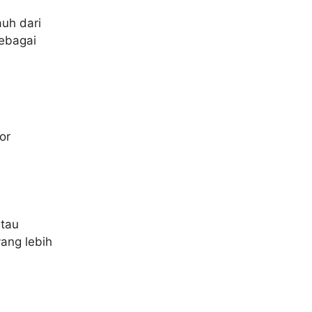
auh dari
ebagai
or
atau
ang lebih