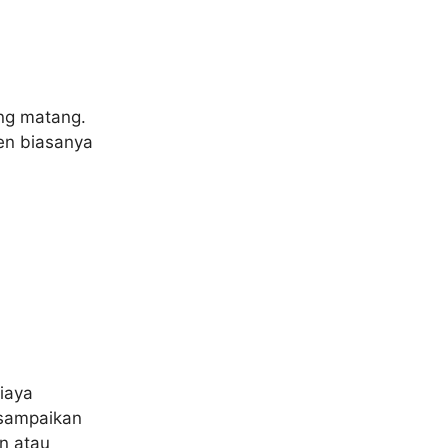
ng matang.
en biasanya
iaya
 sampaikan
n atau