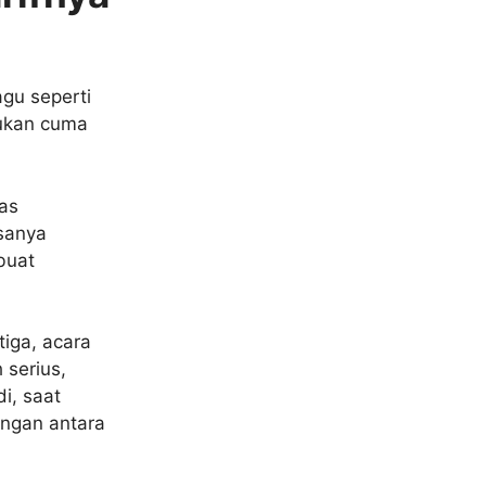
gu seperti
bukan cuma
as
asanya
buat
tiga, acara
serius,
i, saat
ngan antara