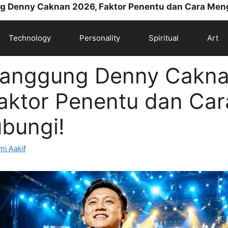
g Denny Caknan 2026, Faktor Penentu dan Cara Men
Technology
Personality
Spiritual
Art
Manggung Denny Cakn
aktor Penentu dan Car
bungi!
i Aakif