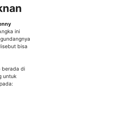
knan
enny
Angka ini
engundangnya
disebut bisa
 berada di
g untuk
 pada: