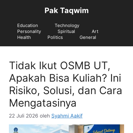
Langsung
Pak Taqwim
ke
isi
Education
Technology
Personality
Spiritual
Art
Health
Politics
General
Tidak Ikut OSMB UT,
Apakah Bisa Kuliah? Ini
Risiko, Solusi, dan Cara
Mengatasinya
22 Juli 2026
oleh
Syahmi Aakif