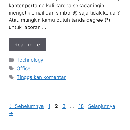
kantor pertama kali karena sekadar ingin
mengetik email dan simbol @ saja tidak keluar?
Atau mungkin kamu butuh tanda degree (°)
untuk laporan …
Read more
Kategori
Technology
Tag
Office
Tinggalkan komentar
Halaman
Halaman
Halaman
Halaman
←
Sebelumnya
1
2
3
…
18
Selanjutnya
→