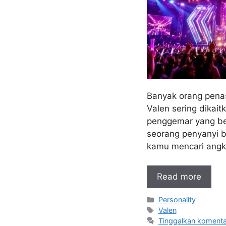
Banyak orang pena
Valen sering dikai
penggemar yang bes
seorang penyanyi bi
kamu mencari angka
Read more
Kategori
Personality
Tag
Valen
Tinggalkan komenta