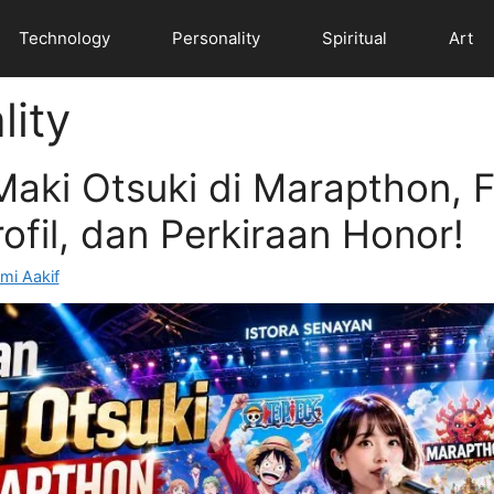
Technology
Personality
Spiritual
Art
lity
aki Otsuki di Marapthon, 
rofil, dan Perkiraan Honor!
mi Aakif