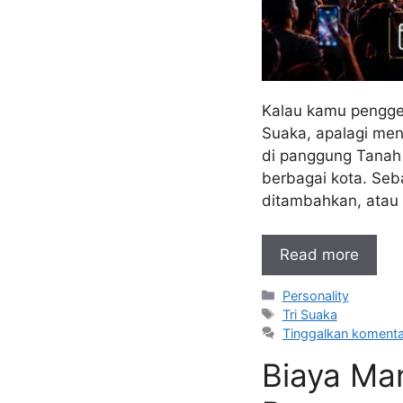
Kalau kamu pengge
Suaka, apalagi menj
di panggung Tanah A
berbagai kota. Seb
ditambahkan, atau d
Read more
Kategori
Personality
Tag
Tri Suaka
Tinggalkan komenta
Biaya Ma