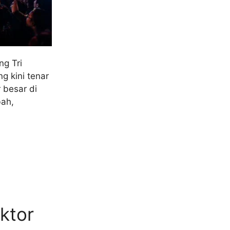
g Tri
g kini tenar
 besar di
bah,
ktor