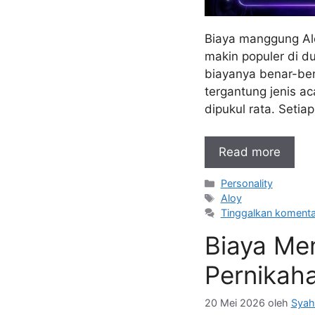
Biaya manggung Aloy
makin populer di du
biayanya benar-ben
tergantung jenis ac
dipukul rata. Seti
Read more
Kategori
Personality
Tag
Aloy
Tinggalkan komenta
Biaya Me
Pernikaha
20 Mei 2026
oleh
Syah