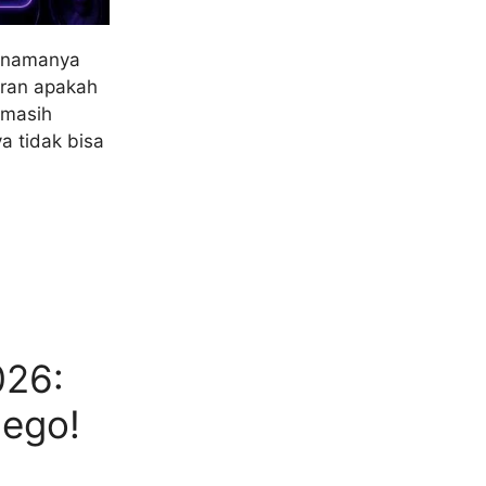
a namanya
aran apakah
 masih
a tidak bisa
026:
Nego!