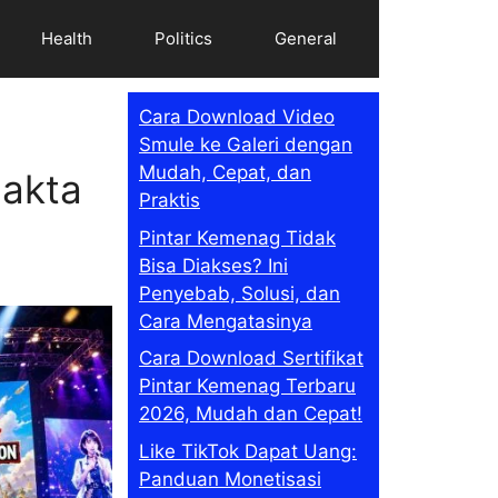
Health
Politics
General
Cara Download Video
Smule ke Galeri dengan
Mudah, Cepat, dan
Fakta
Praktis
Pintar Kemenag Tidak
Bisa Diakses? Ini
Penyebab, Solusi, dan
Cara Mengatasinya
Cara Download Sertifikat
Pintar Kemenag Terbaru
2026, Mudah dan Cepat!
Like TikTok Dapat Uang:
Panduan Monetisasi