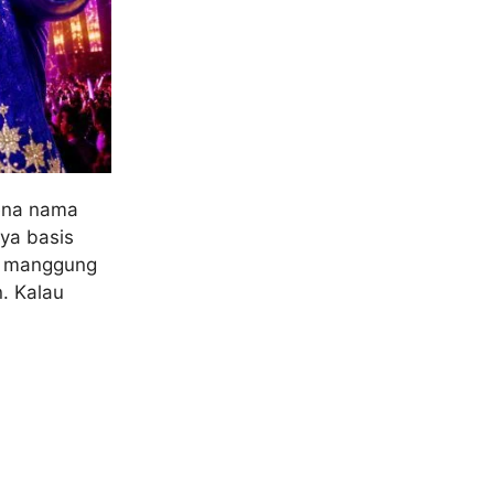
ena nama
ya basis
if manggung
. Kalau