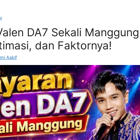
r
Valen DA7 Sekali Manggung
timasi, dan Faktornya!
mi Aakif