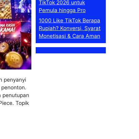
TikTok 2026 untuk
Pemula hingga Pro
1000 Like TikTok Berapa
Rupiah? Konversi, Syarat
Monetisasi & Cara Aman
h penyanyi
n penonton.
a penutupan
iece. Topik