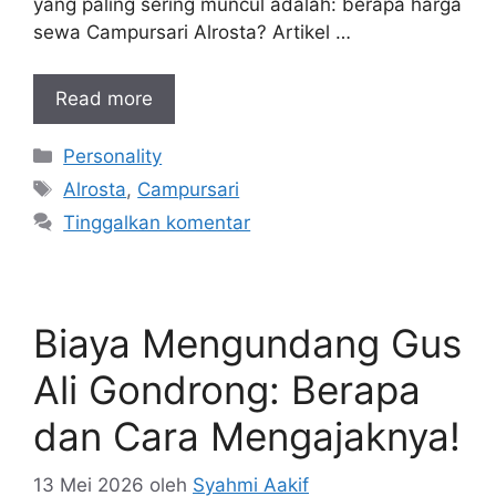
yang paling sering muncul adalah: berapa harga
sewa Campursari Alrosta? Artikel …
Read more
Kategori
Personality
Tag
Alrosta
,
Campursari
Tinggalkan komentar
Biaya Mengundang Gus
Ali Gondrong: Berapa
dan Cara Mengajaknya!
13 Mei 2026
oleh
Syahmi Aakif