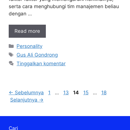
serta cara menghubungi tim manajemen beliau
dengan …
Read more
Kategori
Personality
Tag
Gus Ali Gondrong
Tinggalkan komentar
Halaman
Halaman
Halaman
Halaman
Halaman
←
Sebelumnya
1
…
13
14
15
…
18
Selanjutnya
→
Cari