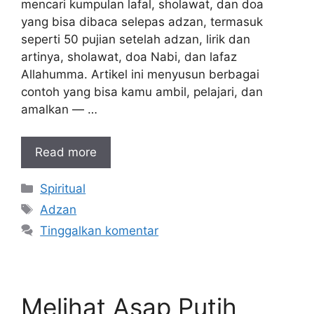
mencari kumpulan lafal, sholawat, dan doa
yang bisa dibaca selepas adzan, termasuk
seperti 50 pujian setelah adzan, lirik dan
artinya, sholawat, doa Nabi, dan lafaz
Allahumma. Artikel ini menyusun berbagai
contoh yang bisa kamu ambil, pelajari, dan
amalkan — …
Read more
Kategori
Spiritual
Tag
Adzan
Tinggalkan komentar
Melihat Asap Putih