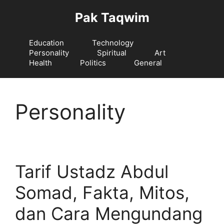
Langsung
Pak Taqwim
ke
isi
Education
Technology
Personality
Spiritual
Art
Health
Politics
General
Personality
Tarif Ustadz Abdul
Somad, Fakta, Mitos,
dan Cara Mengundang