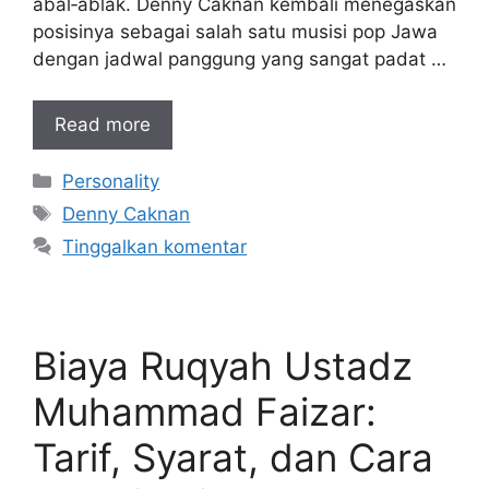
abal‑ablak. Denny Caknan kembali menegaskan
posisinya sebagai salah satu musisi pop Jawa
dengan jadwal panggung yang sangat padat …
Read more
Kategori
Personality
Tag
Denny Caknan
Tinggalkan komentar
Biaya Ruqyah Ustadz
Muhammad Faizar:
Tarif, Syarat, dan Cara