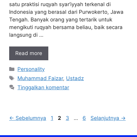
satu praktisi ruqyah syar’iyyah terkenal di
Indonesia yang berasal dari Purwokerto, Jawa
Tengah. Banyak orang yang tertarik untuk
mengikuti ruqyah bersama beliau, baik secara
langsung di …
Read more
Kategori
Personality
Tag
Muhammad Faizar
,
Ustadz
Tinggalkan komentar
Halaman
Halaman
Halaman
Halaman
←
Sebelumnya
1
2
3
…
6
Selanjutnya
→