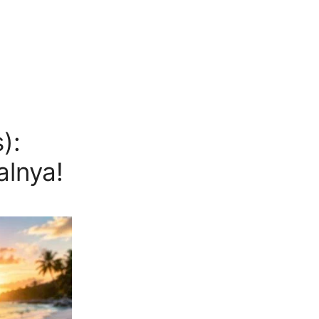
):
alnya!