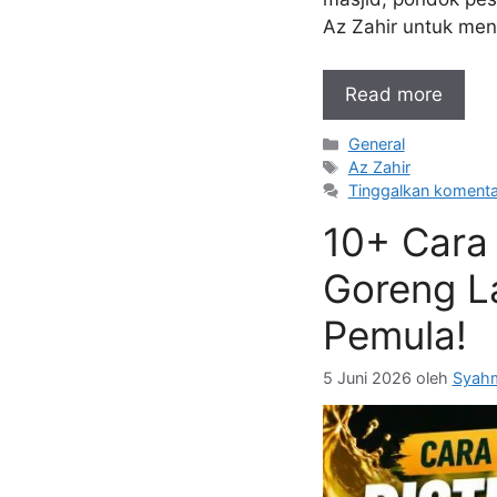
Az Zahir untuk me
Read more
Kategori
General
Tag
Az Zahir
Tinggalkan komenta
10+ Cara 
Goreng La
Pemula!
5 Juni 2026
oleh
Syahm