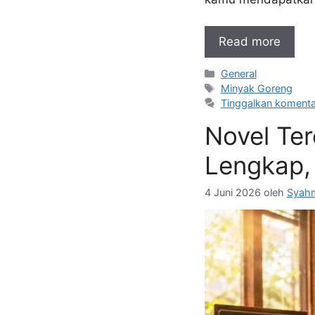
Read more
Kategori
General
Tag
Minyak Goreng
Tinggalkan komenta
Novel Ter
Lengkap, 
4 Juni 2026
oleh
Syahm