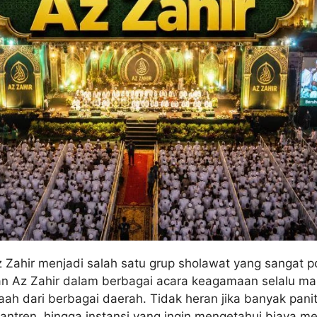
 Zahir menjadi salah satu grup sholawat yang sangat po
ran Az Zahir dalam berbagai acara keagamaan selalu m
aah dari berbagai daerah. Tidak heran jika banyak panit
antren, hingga instansi yang ingin mengetahui biaya 