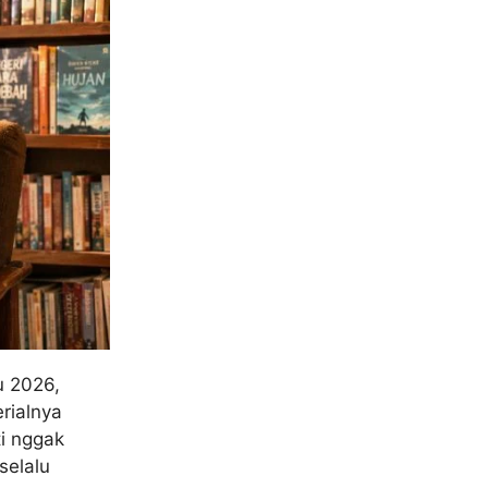
u 2026,
rialnya
ti nggak
selalu