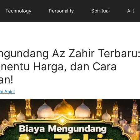
Technology
Personality
Spiritual
Art
ngundang Az Zahir Terbaru
enentu Harga, dan Cara
an!
i Aakif