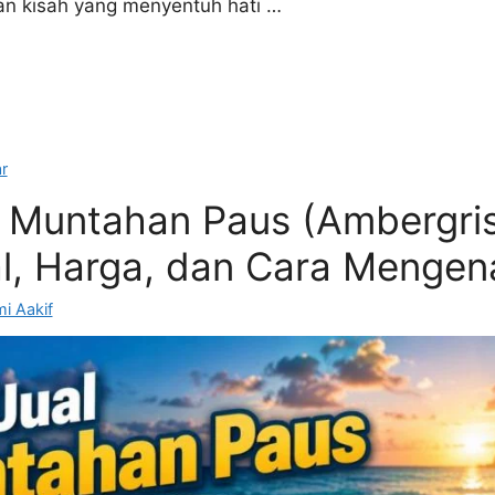
an kisah yang menyentuh hati …
r
l Muntahan Paus (Ambergris
l, Harga, dan Cara Mengen
i Aakif