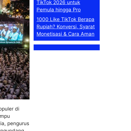
TikTok 2026 untuk
Pemula hingga Pro
1000 Like TikTok Berapa
Rupiah? Konversi, Syarat
Monetisasi & Cara Aman
puler di
ampu
ia, pengurus
mengundang