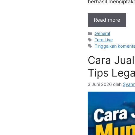
berhasil menciptak
Read more
Kategori
General
Tag
Tere Liye
Tinggalkan komenta
Cara Jua
Tips Lega
3 Juni 2026
oleh
Syahm