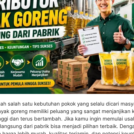
ah salah satu kebutuhan pokok yang selalu dicari masy
inyak goreng memiliki peluang yang sangat menjanjikan 
nggi dan terus bertambah. Jika kamu ingin memulai usah
 langsung dari pabrik bisa menjadi pilihan terbaik. Denga
arga lebih murah, kualitas terjamin, dan potensi keu