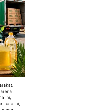
arakat.
karena
a ini,
n cara ini,
ntungan …